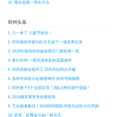
10. 喝水是第一养生方法
邳州头条
1. 六一来了 儿童节快乐！
2. 邳州籍科学家刘红今天创下一项世界纪录
3. 2018年徐州邳州旅游景区门票价格一览
4. 春日邳州 一座充满色彩的花园城市
5. 邳州高铁全线开工 邳州东站同步开建
6. 徐州号高铁今起驰骋神州 徐州号路线图
7. 邳州拿下5个全国百强！3镇上榜全国千强镇！
8. 2018俄罗斯世界杯赛程表
9. 万名跑者集结！2018邳州国际半程马拉松今日开跑
10. 高考，诠释奋斗的一种方式