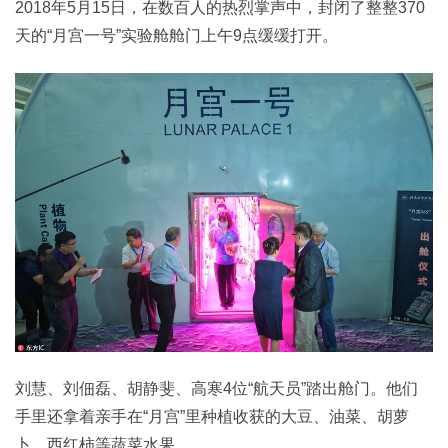
2018年5月15日，在数百人的热烈掌声中，封闭了整整370
天的“月宫一号”实验舱舱门上午9点缓缓打开。
刘慧、刘佃磊、胡静斐、高寒4位“航天员”踏出舱门。他们
手里还拿着亲手在“月宫”里种植收获的大豆、油菜、胡萝
卜、西红柿等蔬菜水果。