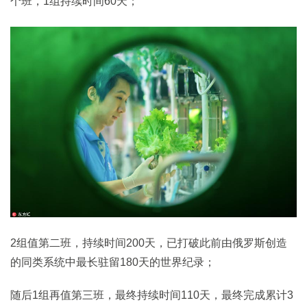
个班，1组持续时间60天；
2组值第二班，持续时间200天，已打破此前由俄罗斯创造
的同类系统中最长驻留180天的世界纪录；
随后1组再值第三班，最终持续时间110天，最终完成累计3